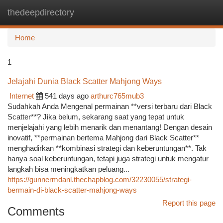
thedeepdirectory
Togg
navi
Home
1
Jelajahi Dunia Black Scatter Mahjong Ways
Internet
541 days ago
arthurc765mub3
Sudahkah Anda Mengenal permainan **versi terbaru dari Black
Scatter**? Jika belum, sekarang saat yang tepat untuk
menjelajahi yang lebih menarik dan menantang! Dengan desain
inovatif, **permainan bertema Mahjong dari Black Scatter**
menghadirkan **kombinasi strategi dan keberuntungan**. Tak
hanya soal keberuntungan, tetapi juga strategi untuk mengatur
langkah bisa meningkatkan peluang...
https://gunnermdanl.thechapblog.com/32230055/strategi-
bermain-di-black-scatter-mahjong-ways
Report this page
Comments