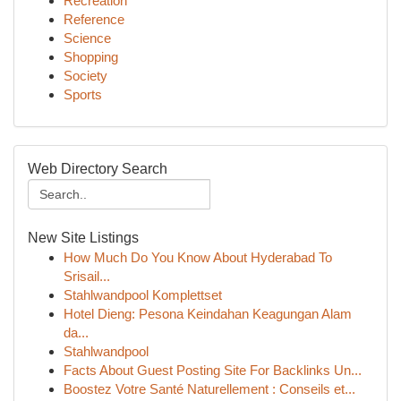
Recreation
Reference
Science
Shopping
Society
Sports
Web Directory Search
New Site Listings
How Much Do You Know About Hyderabad To
Srisail...
Stahlwandpool Komplettset
Hotel Dieng: Pesona Keindahan Keagungan Alam
da...
Stahlwandpool
Facts About Guest Posting Site For Backlinks Un...
Boostez Votre Santé Naturellement : Conseils et...