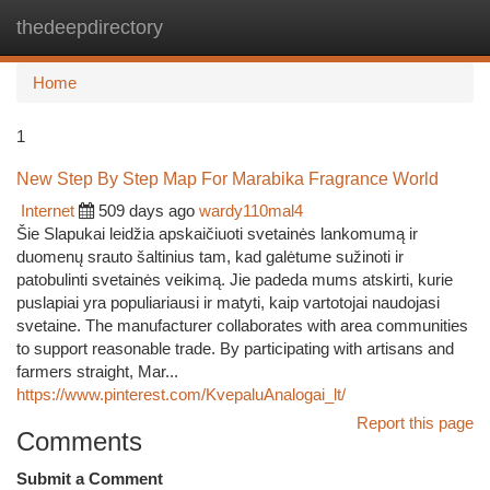
thedeepdirectory
Togg
navi
Home
1
New Step By Step Map For Marabika Fragrance World
Internet
509 days ago
wardy110mal4
Šie Slapukai leidžia apskaičiuoti svetainės lankomumą ir
duomenų srauto šaltinius tam, kad galėtume sužinoti ir
patobulinti svetainės veikimą. Jie padeda mums atskirti, kurie
puslapiai yra populiariausi ir matyti, kaip vartotojai naudojasi
svetaine. The manufacturer collaborates with area communities
to support reasonable trade. By participating with artisans and
farmers straight, Mar...
https://www.pinterest.com/KvepaluAnalogai_lt/
Report this page
Comments
Submit a Comment