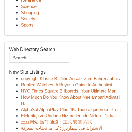
Reference
Science
Shopping
Society
Sports
Web Directory Search
New Site Listings
copyright Klasse B: Dein Ansatz zum Fahrerlaubnis
Replica Watches: A Buyer's Guide to Authenticit...
NYC Times Square Billboards: Your Ultimate Mar...
How Much Do You Know About Neelambari Adivasi
H...
AlphaSat AlphaPlay Plus 4K: Tudo o que Você Pre...
Elektrikçi ve Uyducu Hizmetlerinde Nelere Dikka...
土豆网站 当前 通道：正式 安装 方式
الاشتراك في سمارترز : كل ما تحتاجه لمعرفة