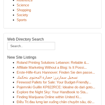
Reference
Science
Shopping
Society
Sports
Web Directory Search
New Site Listings
Roland Printing Solutions Lebanon: Reliable &...
Affiliate Marketing Without a Blog: Is It Possi...
Erste-Hilfe-Kurs Hannover: Finden Sie den passe...
تسجيل سمارترز: حضارة المحتوى بتحكمك
Firewood Pallets for Sale: Your Budget-Friendly...
Pojemniki Guillin KP822RCE: Idealne do dań goto...
Explore the Night Sky: Your Handbook to Sta...
Finding Marijuana Online within United Ki...
Điều Trị đau lưng lan xuống chân chuyên sâu, dứ...