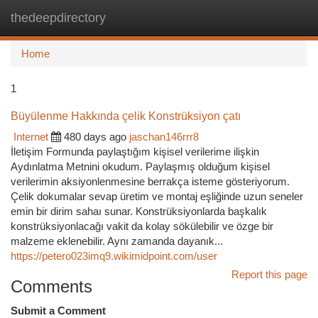
thedeepdirectory
Togg
navi
Home
1
Büyülenme Hakkında çelik Konstrüksiyon çatı
Internet
480 days ago
jaschan146rrr8
İletişim Formunda paylaştığım kişisel verilerime ilişkin
Aydınlatma Metnini okudum. Paylaşmış olduğum kişisel
verilerimin aksiyonlenmesine berrakça isteme gösteriyorum.
Çelik dokumalar sevap üretim ve montaj eşliğinde uzun seneler
emin bir dirim sahaı sunar. Konstrüksiyonlarda başkalık
konstrüksiyonlacağı vakit da kolay sökülebilir ve özge bir
malzeme eklenebilir. Aynı zamanda dayanık...
https://petero023imq9.wikimidpoint.com/user
Report this page
Comments
Submit a Comment