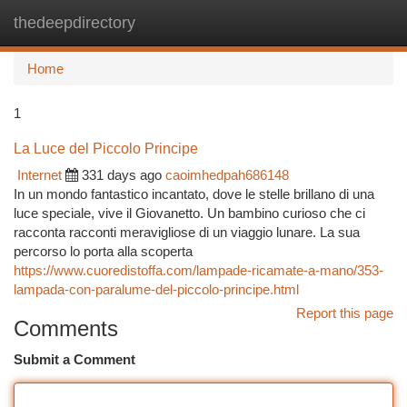
thedeepdirectory
Togg
navi
Home
1
La Luce del Piccolo Principe
Internet
331 days ago
caoimhedpah686148
In un mondo fantastico incantato, dove le stelle brillano di una
luce speciale, vive il Giovanetto. Un bambino curioso che ci
racconta racconti meravigliose di un viaggio lunare. La sua
percorso lo porta alla scoperta
https://www.cuoredistoffa.com/lampade-ricamate-a-mano/353-
lampada-con-paralume-del-piccolo-principe.html
Report this page
Comments
Submit a Comment