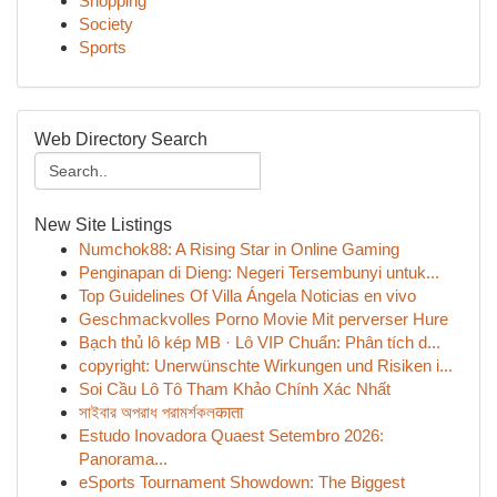
Shopping
Society
Sports
Web Directory Search
New Site Listings
Numchok88: A Rising Star in Online Gaming
Penginapan di Dieng: Negeri Tersembunyi untuk...
Top Guidelines Of Villa Ángela Noticias en vivo
Geschmackvolles Porno Movie Mit perverser Hure
Bạch thủ lô kép MB · Lô VIP Chuẩn: Phân tích d...
copyright: Unerwünschte Wirkungen und Risiken i...
Soi Cầu Lô Tô Tham Khảo Chính Xác Nhất
সাইবার অপরাধ পরামর্শকলकाता
Estudo Inovadora Quaest Setembro 2026:
Panorama...
eSports Tournament Showdown: The Biggest