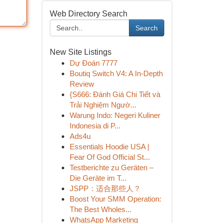
Web Directory Search
Search
New Site Listings
Dự Đoán 7777
Boutiq Switch V4: A In-Depth
Review
{S666: Đánh Giá Chi Tiết và
Trải Nghiệm Ngườ...
Warung Indo: Negeri Kuliner
Indonesia di P...
Ads4u
Essentials Hoodie USA |
Fear Of God Official St...
Testberichte zu Geräten –
Die Geräte im T...
JSPP：适合那些人？
Boost Your SMM Operation:
The Best Wholes...
WhatsApp Marketing