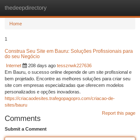
thedeepdirectory
Togg
navi
Home
1
Construa Seu Site em Bauru: Soluções Profissionais para
do seu Negócio
Internet
208 days ago
tessznwk227636
Em Bauru, o sucesso online depende de um site profissional e
bem projetado. Encontre as melhores soluções para criar seu
site com empresas especializadas que oferecem modelos
personalizados e opções inovadoras.
https://criacaodesites.trafegopagopro.com/criacao-de-
sites/bauru
Report this page
Comments
Submit a Comment