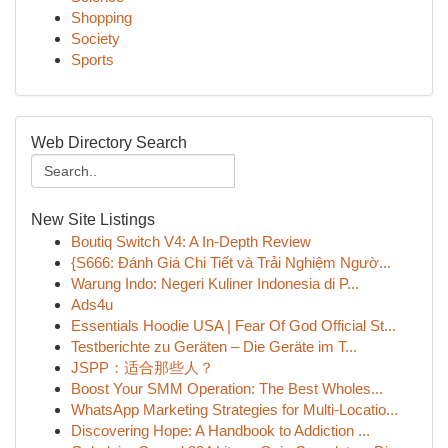
Shopping
Society
Sports
Web Directory Search
New Site Listings
Boutiq Switch V4: A In-Depth Review
{S666: Đánh Giá Chi Tiết và Trải Nghiệm Ngườ...
Warung Indo: Negeri Kuliner Indonesia di P...
Ads4u
Essentials Hoodie USA | Fear Of God Official St...
Testberichte zu Geräten – Die Geräte im T...
JSPP：适合那些人？
Boost Your SMM Operation: The Best Wholes...
WhatsApp Marketing Strategies for Multi-Locatio...
Discovering Hope: A Handbook to Addiction ...