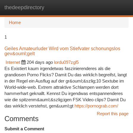
thedeepdirectory
Togg
navi
Home
1
Geiles Amateurluder Wird vom Stiefvater schonungslos
gev&ouml;gelt
Internet
204 days ago
lordu097zgl5
Es Existiert kaum irgendetwas faszinierenderes als die
grandiosen Porno Flicks? Damit Du das wirklich begreifst, langt
in der Regel ein Ausflug auf der gr&ouml;&szlig;10 Sextube im
World-wide-web. Extrem attraktive Schlampen werden dort
hammerhart geknallt. Kennst Du irgendwas entspannenderes
wie die spitzenm&auml;&szlig;igen FSK Video clips? Damit Du
das wirklich verstehst, gen&uuml;gt
https://pornograb.com/
Report this page
Comments
Submit a Comment