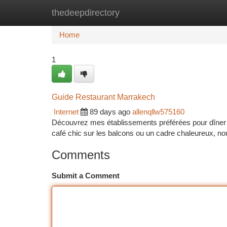
thedeepdirectory
Home
New Site Listings
Add Site
Ca
Home
1
Guide Restaurant Marrakech
Internet
89 days ago
allenqllw575160
Découvrez mes établissements préférées pour dîner 
café chic sur les balcons ou un cadre chaleureux, 
Comments
Submit a Comment