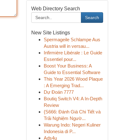
Web Directory Search
Search
New Site Listings
Spermageile Schlampe Aus
Austria will in versau...
Infirmière Libérale : Le Guide
Essentiel pour...
Boost Your Business: A
Guide to Essential Software
This Year 2026 Wood Plaque
: A Emerging Trad...
Dự Đoán 7777
Boutiq Switch V4: A In-Depth
Review
{S666: Đánh Giá Chi Tiết và
Trải Nghiệm Ngườ...
Warung Indo: Negeri Kuliner
Indonesia di P...
Ads4u