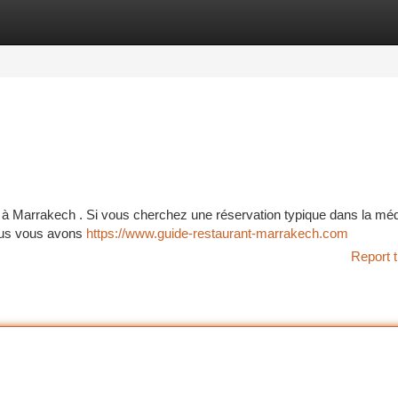
tegories
Register
Login
à Marrakech . Si vous cherchez une réservation typique dans la méd
nous vous avons
https://www.guide-restaurant-marrakech.com
Report t