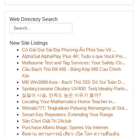
Web Directory Search
New Site Listings
Cô Gái Gọi Sài Địa Phương Ẩn Phía Sau Vẻ ...
AlphaSat AlphaPlay Plus 4K: Tudo o que Você Pre...
Melbourne Test and Tag Services: Your Safety Ch...
Cầu Bạch Thủ Đề MB - Bảng Kép MB Cao Chính
Xác
MB Win2888 Asia - Bạch Thủ 333: Dò Soi Toàn D...
Spolaryzowane Okulary UV400: Twój Idealny Partn...
질필러 시술, 만족도 높은 이유가 뭘까?
Locating Your Mathematics Home Teacher in...
Winrate777: Tingkatkan Peluang Menangmu di Slot...
Smart Key Repeaters: Extending Your Range
Sân Chơi Giải Trí 24club
Purchase Albino Magic Spores Via Internet
ติดตาม สถานการณ์ เสียว: เปิด โลก ความตื่นเต้น