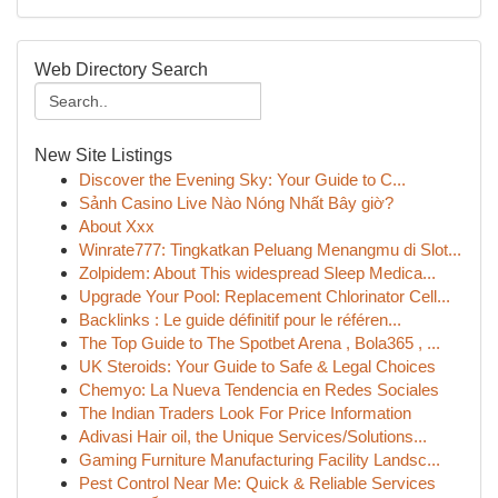
Web Directory Search
New Site Listings
Discover the Evening Sky: Your Guide to C...
Sảnh Casino Live Nào Nóng Nhất Bây giờ?
About Xxx
Winrate777: Tingkatkan Peluang Menangmu di Slot...
Zolpidem: About This widespread Sleep Medica...
Upgrade Your Pool: Replacement Chlorinator Cell...
Backlinks : Le guide définitif pour le référen...
The Top Guide to The Spotbet Arena , Bola365 , ...
UK Steroids: Your Guide to Safe & Legal Choices
Chemyo: La Nueva Tendencia en Redes Sociales
The Indian Traders Look For Price Information
Adivasi Hair oil, the Unique Services/Solutions...
Gaming Furniture Manufacturing Facility Landsc...
Pest Control Near Me: Quick & Reliable Services