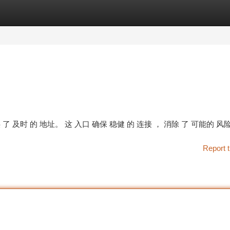
tegories
Register
Login
了 及时 的 地址。 这 入口 确保 稳健 的 连接 ， 消除 了 可能的 风险
Report t