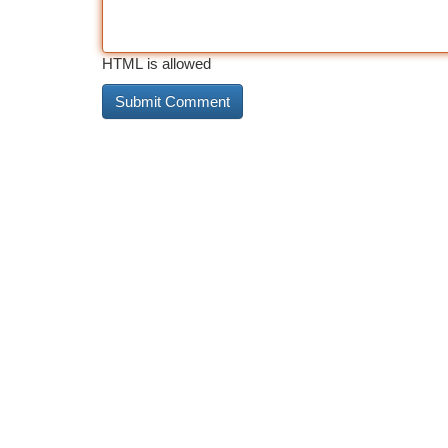
HTML is allowed