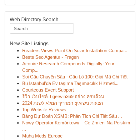
Web Directory Search
New Site Listings
Readers Views Point On Solar Installation Compa...
Beste Seo Agentur - Fragen
Acquire Research Compounds Digitally: Your
Comp...
Soi Cầu Chuyên Sâu · Cầu Lô 100: Giải Mã Chi Tiết
Bu İstanbul'da Ev taşıma Taşımacılık Hizmeti...
Courteous Event Support
รีวิว เว็บไซต์ Tigerwin369 อย่าง ครบถ้วน
הצעות נישואין: המדריך המלא לשנת 2024
Top Website Reviews
Bảng Dự Đoán XSMB: Phân Tích Chi Tiết Sâu ...
Nowy Operator Komórkowy – Co Zmieni Na Polskim
...
Muha Meds Europe