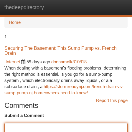
thedeepdirectory
Togg
navi
Home
1
Securing The Basement: This Sump Pump vs. French
Drain
Internet
59 days ago
donnamqlk310818
When dealing with a basement's flooding problems, determining
the right method is essential. Is you go for a sump-pump
system , which electronically drains away liquids , or a a
subsurface drain , a
https://stormreadynj.com/french-drain-vs-
sump-pump-nj-homeowners-need-to-know/
Report this page
Comments
Submit a Comment