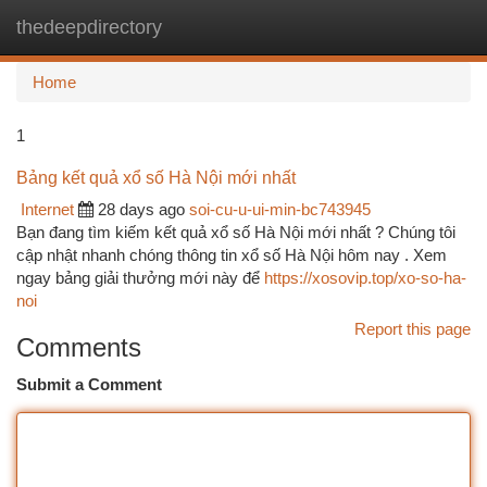
thedeepdirectory
Togg
navi
Home
1
Bảng kết quả xổ số Hà Nội mới nhất
Internet
28 days ago
soi-cu-u-ui-min-bc743945
Bạn đang tìm kiếm kết quả xổ số Hà Nội mới nhất ? Chúng tôi
cập nhật nhanh chóng thông tin xổ số Hà Nội hôm nay . Xem
ngay bảng giải thưởng mới này để
https://xosovip.top/xo-so-ha-
noi
Report this page
Comments
Submit a Comment