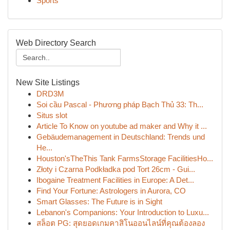
Sports
Web Directory Search
New Site Listings
DRD3M
Soi cầu Pascal - Phương pháp Bạch Thủ 33: Th...
Situs slot
Article To Know on youtube ad maker and Why it ...
Gebäudemanagement in Deutschland: Trends und
He...
Houston'sTheThis Tank FarmsStorage FacilitiesHo...
Złoty i Czarna Podkładka pod Tort 26cm - Gui...
Ibogaine Treatment Facilities in Europe: A Det...
Find Your Fortune: Astrologers in Aurora, CO
Smart Glasses: The Future is in Sight
Lebanon's Companions: Your Introduction to Luxu...
สล็อต PG: สุดยอดเกมคาสิโนออนไลน์ที่คุณต้องลอง