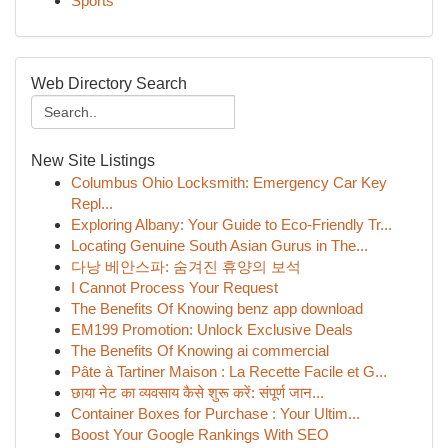
Sports
Web Directory Search
New Site Listings
Columbus Ohio Locksmith: Emergency Car Key
Repl...
Exploring Albany: Your Guide to Eco-Friendly Tr...
Locating Genuine South Asian Gurus in The...
다낭 베안스파: 숨겨진 휴양의 보석
I Cannot Process Your Request
The Benefits Of Knowing benz app download
EM199 Promotion: Unlock Exclusive Deals
The Benefits Of Knowing ai commercial
Pâte à Tartiner Maison : La Recette Facile et G...
छाया नेट का व्यवसाय कैसे शुरू करें: संपूर्ण जान...
Container Boxes for Purchase : Your Ultim...
Boost Your Google Rankings With SEO