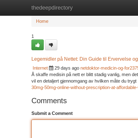
thedeepdirectory
Home
New Site Listings
Add Site
Ca
Home
1
Legemidler på Nettet: Din Guide til Ervervelse og
Internet
29 days ago
netdoktor-medicin-og-for23
Å skaffe medisin på nett er blitt stadig vanlig, men d
vil en detaljert gjennomgang av hvilken måte du trygt 
30mg-50mg-online-without-prescription-at-affordable-
Comments
Submit a Comment