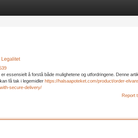
tegories
Register
Login
 Legalitet
7539
et er essensielt å forstå både mulighetene og utfordringene. Denne arti
kan få tak i legemidler
https://halsaapoteket.com/product/order-elvan
with-secure-delivery/
Report t