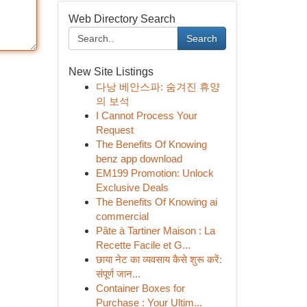
Web Directory Search
Search
New Site Listings
다낭 베안스파: 숨겨진 휴양
의 보석
I Cannot Process Your
Request
The Benefits Of Knowing
benz app download
EM199 Promotion: Unlock
Exclusive Deals
The Benefits Of Knowing ai
commercial
Pâte à Tartiner Maison : La
Recette Facile et G...
छाया नेट का व्यवसाय कैसे शुरू करें:
संपूर्ण जान...
Container Boxes for
Purchase : Your Ultim...